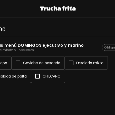
Trucha frita
,00
as menú DOMINGOS ejecutivo y marino
Obliga
e mínimo 1 opciones
opa
Ceviche de pescado
Ensalada mixta
salada de palta
CHILCANO